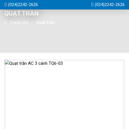
(024)2242-2626
(024)2242-2626
QUẠT TRẦN
Trang chủ
Quạt trần