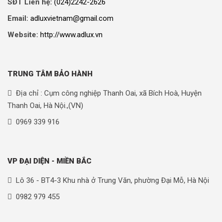
SĐT Liên hệ:
(024)2242-2626
Email:
adluxvietnam@gmail.com
Website:
http://www.adlux.vn
TRUNG TÂM BẢO HÀNH
Địa chỉ : Cụm công nghiệp Thanh Oai, xã Bích Hoà, Huyện
Thanh Oai, Hà Nội.,(VN)
0969 339 916
VP ĐẠI DIỆN - MIỀN BẮC
Lô 36 - BT4-3 Khu nhà ở Trung Văn, phường Đại Mỗ, Hà Nội
0982 979 455