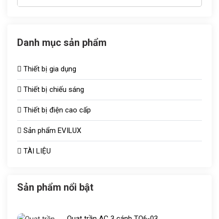
Danh mục sản phẩm
Thiết bị gia dụng
Thiết bị chiếu sáng
Thiết bị điện cao cấp
Đèn chiếu sáng TOT
Sản phẩm EVILUX
Công tắc ổ cắm
Bóng sưởi
TÀI LIỆU
Aptomat
Vợt muỗi
Quạt thông gió
Bóng bulb
Sản phẩm nổi bật
Tủ aptomat
Áo điều hòa
Quạt trần AC 3 cánh TQ6-03