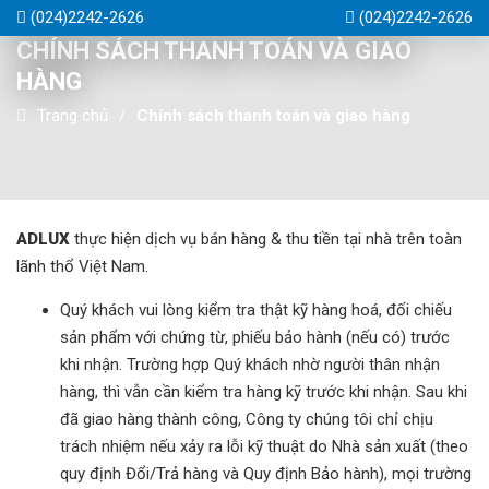
(024)2242-2626
(024)2242-2626
CHÍNH SÁCH THANH TOÁN VÀ GIAO
HÀNG
Trang chủ
Chính sách thanh toán và giao hàng
ADLUX
thực hiện dịch vụ bán hàng & thu tiền tại nhà trên toàn
lãnh thổ Việt Nam.
Quý khách vui lòng kiểm tra thật kỹ hàng hoá, đối chiếu
sản phẩm với chứng từ, phiếu bảo hành (nếu có) trước
khi nhận. Trường hợp Quý khách nhờ người thân nhận
hàng, thì vẫn cần kiểm tra hàng kỹ trước khi nhận. Sau khi
đã giao hàng thành công, Công ty chúng tôi chỉ chịu
trách nhiệm nếu xảy ra lỗi kỹ thuật do Nhà sản xuất (theo
quy định Đổi/Trả hàng và Quy định Bảo hành), mọi trường